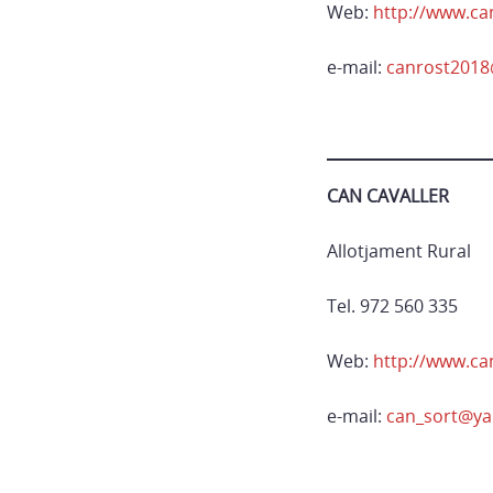
Web:
http://www.ca
e-mail:
canrost201
CAN CAVALLER
Allotjament Rural
Tel. 972 560 335
Web:
http://www.ca
e-mail:
can_sort@ya