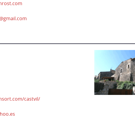
nrost.com
8@gmail.com
nsort.com/castvil/
hoo.es