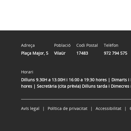
Adreça
Població
Codi Postal
Telèfon
Plaça Major, 5
Vilaür
17483
972 794 575
Horari
Dilluns 9.30H a 13.00H i 16:00 a 19:30 hores | Dimarts i 
hores | Secretària (cita prèvia) Dilluns tarda i Dimecres
Avís legal
Política de privacitat
Accessibilitat