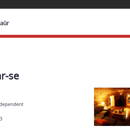
laür
ar-se
Independent
93