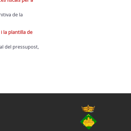
s fiscals per a
itiva de la
la plantilla de
al del pressupost,