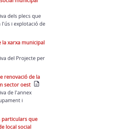
 social municipal
iva dels plecs que
l'ús i explotació de
 la xarxa municipal
va del Projecte per
e renovació de la
am sector oest
iva de l'annex
lupament i
 particulars que
e local social