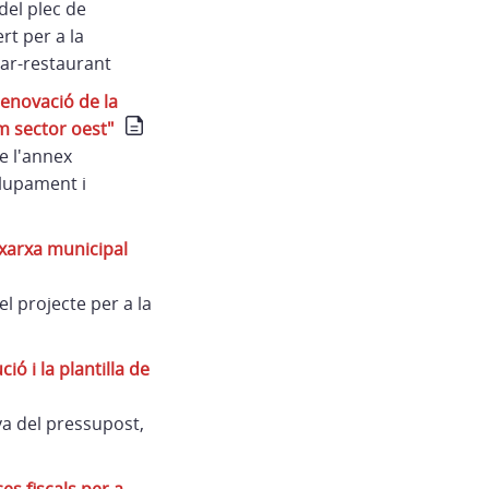
del plec de
rt per a la
bar-restaurant
renovació de la
m sector oest"
e l'annex
olupament i
 xarxa municipal
l projecte per a la
ó i la plantilla de
va del pressupost,