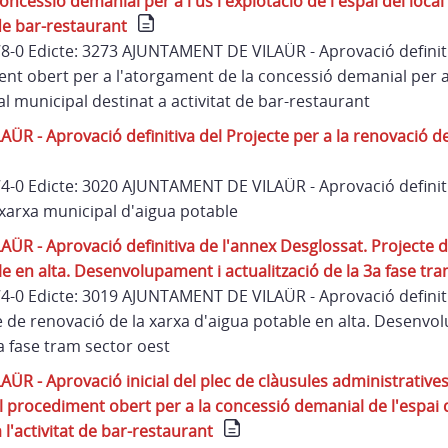
oncessió demanial per a l'ús i explotació de l'espai del local
 de bar-restaurant
 78-0 Edicte: 3273 AJUNTAMENT DE VILAÜR - Aprovació definit
nt obert per a l'atorgament de la concessió demanial per a 
ial municipal destinat a activitat de bar-restaurant
R - Aprovació definitiva del Projecte per a la renovació de
 74-0 Edicte: 3020 AJUNTAMENT DE VILAÜR - Aprovació definiti
 xarxa municipal d'aigua potable
R - Aprovació definitiva de l'annex Desglossat. Projecte d
e en alta. Desenvolupament i actualització de la 3a fase tr
 74-0 Edicte: 3019 AJUNTAMENT DE VILAÜR - Aprovació definit
e de renovació de la xarxa d'aigua potable en alta. Desenvo
3a fase tram sector oest
R - Aprovació inicial del plec de clàusules administratives
 procediment obert per a la concessió demanial de l'espai d
 l'activitat de bar-restaurant