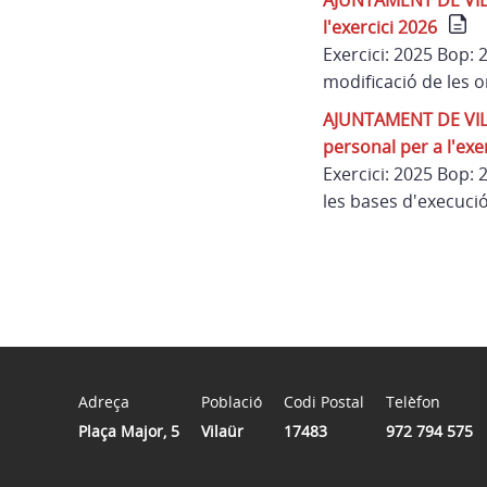
AJUNTAMENT DE VILAÜ
l'exercici 2026
Exercici: 2025 Bop:
modificació de les o
AJUNTAMENT DE VILAÜR
personal per a l'exe
Exercici: 2025 Bop:
les bases d'execució 
Adreça
Població
Codi Postal
Telèfon
Plaça Major, 5
Vilaür
17483
972 794 575