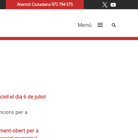
Atenció Ciutadana 972 794 575
Cerca
Menú
l el dia 6 de juliol
ncions per a
iment obert per a