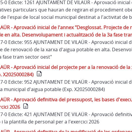
35-0 Edicte: 1261 AJUNTAMENT DE VILAÜR - Aprovació inicial 
atives particulars que hauran de regiran el procediment obe
e l'espai de local social municipal destinat a l'activitat de 
R - Aprovació inicial de l'annex "Desglossat. Projecte de 
e en alta. Desenvolupament i actualització de la 3a fase tra
 27-0 Edicte: 955 AJUNTAMENT DE VILAÜR - Aprovació inicial d
te de renovació de la xarxa d'aigua potable en alta. Desenv
3a fase tram sector oest"
R - Aprovació inicial del projecte per a la renovació de la
p. X2025000284)
27-0 Edicte: 952 AJUNTAMENT DE VILAÜR - Aprovació inicial de
xa municipal d'aigua potable (Exp. X2025000284)
 - Aprovació definitiva del pressupost, les bases d'execuci
rcici 2026
 17-0 Edicte: 421 AJUNTAMENT DE VILAÜR - Aprovació definiti
i la plantilla de personal per a l'exercici 2026